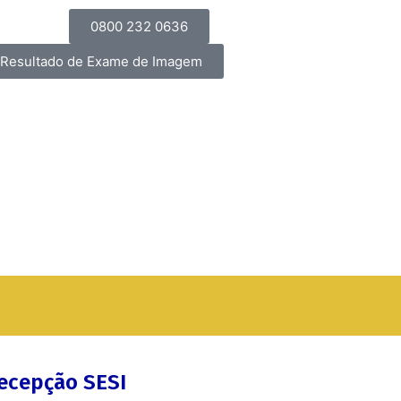
0800 232 0636
Resultado de Exame de Imagem
ecepção SESI